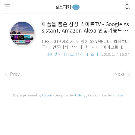
ai스피커
1
애플을 품은 삼성 스마트TV - Google As
sistant, Amazon Alexa 연동기능도 추
가 ??
CES 2019 개최가 눈 앞에 와 있습니다. 벌써부터
국내 언론에서 삼성의 차 세대 마이크로 LED
(MicroLED) 스마트 TV에 대한 기사들이 뜨고 있습
애플 및 기타 IT 소식/기타 IT 소식
2019. 1. 7. 16:07
니다. 이슈의 핵심들 가운데는 경쟁사인 애플의
Airplay2 인터페이스를 지원함과 동시에 iTunes
(Movie & TV Shows)서비스를 삼성 스마트TV를
Prev
Next
통해 사용할 수 있게 되었다는 것도 있는데요.
Airplay2 기능은 삼성뿐만 아니라, LG나 Sony,
Vizio TV에서도 서비스할 예정 입니다. 애플이
AppleTV를 판매하고는 있지만, 이는 어디까지나
Blog is powered by
Daum
/ Designed by
Tistory
/ Customized by
Kinesis
일종의 멀티미디어 기기일 뿐 Display를 포함하고
있는 것은 아니죠. 따라서, 삼성TV에 iTunes가 들
어간다는 것은 삼성뿐만 아니라 Contents
Service 생태계를 확..