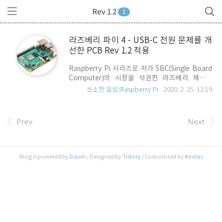
Rev 1.2
1
라즈베리 파이 4 - USB-C 전원 문제를 개
선한 PCB Rev 1.2 적용
Raspberry Pi 시리즈로 저가 SBC(Single Board
Computer)의 시장을 석권한 라즈베리 제단이
2019년 말 차기 버전인 Raspberry Pi 4 출시 후 문
소소한 일상/Raspberry Pi
2020. 2. 25. 12:19
제점으로 지적되어 온 USB-C 전원 문제를 해결한
Rev 1.2 PCB를 내 놓았습니다. 아래의 Table은
www.raspberrypi.org Document에 수록된
Prev
Next
revision table 입니다. 보시는 바와 같이 가장 끝에
rev 1.2 보드가 있음을 알 수 있습니다. 우선 시장에
서는 Raspberry pi 4 혹은 Raspberry pi 4B로 주
로 표기를 하는데, 이는 Raspberry pi의 모델들 중
Blog is powered by
Daum
/ Designed by
Tistory
/ Customized by
Kinesis
Ethernet Port가 있는 경우 B를 넣습니다. 현재 4
는 단일 모델이므로 4나 4B나 같은 보드를 ..