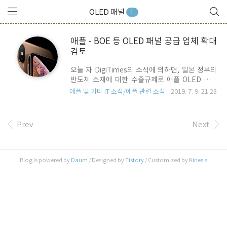
OLED 패널
1
애플 - BOE 등 OLED 패널 공급 업체 확대
검토
오늘 자 DigiTimes의 소식에 의하면, 일본 정부의
반도체 소재에 대한 수출규제로 애플 OLED 패널
공급을 독점하고 있는 삼성의 공급 차질에 대비,
애플 및 기타 IT 소식/애플 관련 소식
2019. 7. 9. 21:23
Huawei의 패널 주요 공급 업체로 알려진 BOE등
을 OLED 패널 공급업체에 추가 하는 것을 검토하
고 있다고 전하고 있습니다. 일본 정부는 이미 언론
Prev
Next
에 알려진 바대로, 불화수소(애칭가스), 포토레지스
트, 풀루오린 폴리이미드 등 반도체 및 디스플레이
제조에 필요한 소재들에 대해 엄격한 한국 수출규
제를 본격화 할 것임을 천명하면서, 그 여파가 삼성
Blog is powered by
Daum
/ Designed by
Tistory
/ Customized by
Kinesis
으로 부터 독점적으로 OLED 패널을 공급받는 애플
에게 까지 영향이 갈 것이 우려되고 있는 상황입니
다. 애플은 2019년 올 해, 아이폰 11, 11 Max,
iPhone XR2 출시를 예정하고 있는데, 이 ..