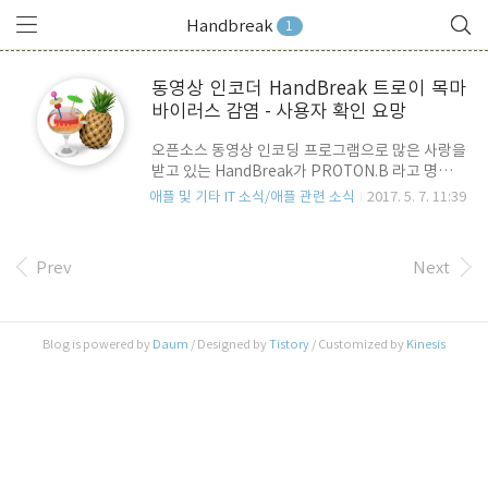
Handbreak
1
동영상 인코더 HandBreak 트로이 목마
바이러스 감염 - 사용자 확인 요망
오픈소스 동영상 인코딩 프로그램으로 많은 사랑을
받고 있는 HandBreak가 PROTON.B 라고 명명된
트로이 목마에 감염된 사실이 발견되어 최근에 해
애플 및 기타 IT 소식/애플 관련 소식
2017. 5. 7. 11:39
당 앱을 설치한 사용자들의 주의가 요망됩니다.
HandBreak는 오늘 자사 홈페이지를 통해, 이와 같
은 사실을 공지하고 있는데요.. 문제가 되는 버전은
Prev
Next
한국시각으로 2017년 5월 3일부터 5월 7일 기간
에 .dmg 파일을 내려 받아 mac에 설치한 경우 입
니다. PROTON.B 트로이 목마에 감염되었는지의
여부를 확인할 수 있는 방법은 "활성 상태 보기" 앱
Blog is powered by
Daum
/ Designed by
Tistory
/ Customized by
Kinesis
으로 "Activity_agent"라는 이름의 프로세스가 실
행 중인지의 여부 입니다. 위의 사샷과 같이 "활동
상태 보기" 앱을 실행 후, 검색 창에서
"Activity_agent"를 검색했을 때..