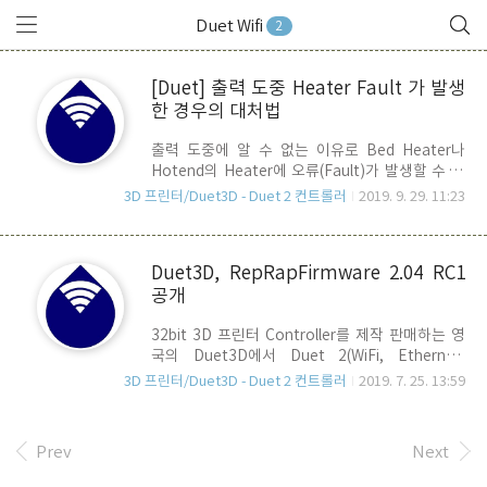
Duet Wifi
2
[Duet] 출력 도중 Heater Fault 가 발생
한 경우의 대처법
출력 도중에 알 수 없는 이유로 Bed Heater나
Hotend의 Heater에 오류(Fault)가 발생할 수 있
습니다. 이 경우, RRF(RepRapFirmware)는 출력
3D 프린터/Duet3D - Duet 2 컨트롤러
2019. 9. 29. 11:23
을 멈추고, 자동으로 일시정지(Pause) 상태로 진
입하여, Pause.g 스크립트에 정의된 위치로 이동
하여 대기하게 됩니다. 이러한 경험을 처음 겪게 되
Duet3D, RepRapFirmware 2.04 RC1
면 몹시 당황하게 되는데, 이 때 출력을 망쳤다 생각
공개
하지 마시고 신중하게 대처할 필요가 있습니다. 우
선, 잠시 자리를 비운 상태에서 이런 상황이 벌어졌
32bit 3D 프린터 Controller를 제작 판매하는 영
다면 3D프린터에 손을 대지 않습니다. 그대로 보전
국의 Duet3D에서 Duet 2(WiFi, Ethernet,
한 상태에서 Gcode Console 창을 열고, M562 명
Mestro) 용 RRF(RepRapFirmware) 2.04 RC1
령을 내려줍니다. M562 Gcode는 RRF와
3D 프린터/Duet3D - Duet 2 컨트롤러
2019. 7. 25. 13:59
을 새롭게 릴리즈 했습니다. 지난 7월 10일날 올라
Redeem 펌웨어에서만 지원하는 GCode 입니다.
왔는데, 제가 깜박 확인을 하지 못했었네요.
P 옵션은 Heate..
DuetWiFiServer 1.23, DuetWebControl (1.226
Prev
Next
, 2.00-RC6, 2.00-RC7)과 호환되며, 주요 업데이
트 내용은 아래와 같습니다. Mesh bed Probe :