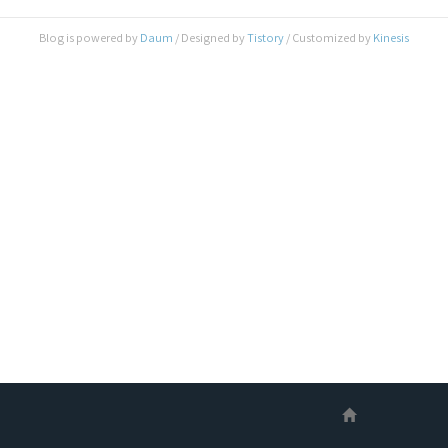
G29 S0에서 P 파라미터 적용 중단 G29 S0에서
Bed Height Map 정보를 .csv 파일로 저장할 수 있
Blog is powered by
Daum
/ Designed by
Tistory
/ Customized by
Kinesis
는 P 파라미터를 더 이상 지원하지 않습니다. G29
Gcode의 S0는 Default 모드로, 생략하고 ..