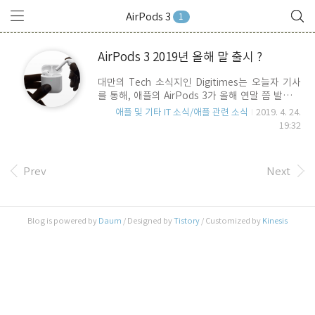
AirPods 3
1
AirPods 3 2019년 올해 말 출시 ?
대만의 Tech 소식지인 Digitimes는 오늘자 기사
를 통해, 애플의 AirPods 3가 올해 연말 쯤 발표될
것이라는 소식을 전하고 있습니다. 기사에 따르면,
애플 및 기타 IT 소식/애플 관련 소식
2019. 4. 24.
AirPods 3에는 Noise Canceling 기능이 추가될
19:32
것이며, 대만의 Inventec과 중국의 Luxshare가
조립생산을 하게 될 것이라는 것인데요.. 현재까지
의 유닛 구조를 보면, Noise Canceling 기능과 관
Prev
Next
련된 회로가 추가되기에는 남은 공간이 부족하기도
하거니와 소모전력도 높아지기 때문에 디자인이 변
경될 가능성이 높아 보입니다. 만일 현 디자인을 고
수하게 된다면 조립은 훨씬 더 어려워지고, 소모전
Blog is powered by
Daum
/ Designed by
Tistory
/ Customized by
Kinesis
력을 줄이기 위한 S/W적인 기술도 추가가 되어야
합니다. Noise-Canceling 기능은 최근 High-End
이어폰..