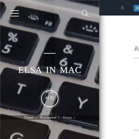
(curren
홈
AI
A
elsa in mac
Today : Yesterday : Total :