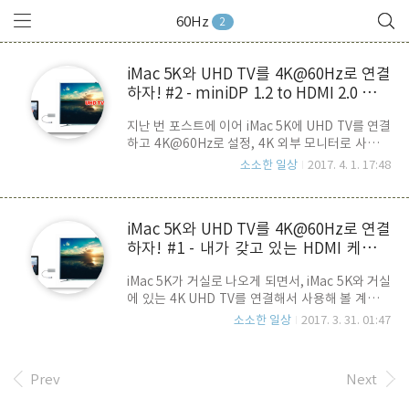
60Hz
2
iMac 5K와 UHD TV를 4K@60Hz로 연결
하자! #2 - miniDP 1.2 to HDMI 2.0 컨버
터
지난 번 포스트에 이어 iMac 5K에 UHD TV를 연결
하고 4K@60Hz로 설정, 4K 외부 모니터로 사용하
는 방법에 대해 이야기를 어어나갑니다. 어제 금요
소소한 일상
2017. 4. 1. 17:48
일 날 신청한 컨버터가 다음 주 월요일 날 쯤 택배로
올 줄 알았는데, 오늘이 토요일 임에도 불구하고 일
찍 왔습니다. ^^. 이 컨버터의 가격은 대략 3만원 근
iMac 5K와 UHD TV를 4K@60Hz로 연결
처..HDMI 케이블은 지난 번 포스트에서 말씀 드렸
하자! #1 - 내가 갖고 있는 HDMI 케이블
듯이, Category 2 (HDMI High Speed with
Ethernet) 등급이고, 길이는 10m 짜리 입니다.
이 HDMI 2.0을 지원하는 걸까 ?
iMac 5K가 거실로 나오게 되면서, iMac 5K와 거실
iMac 5K 뒷면에 있는 thunderbolt 2 포트에
에 있는 4K UHD TV를 연결해서 사용해 볼 계획으
miniDP 를 꼽고, HDMI 케이블을 연결, UHD TV와
로 이것저것 알아보면서, 같은 문제로 고민하실 분
연결했습니다. TV는 해외직구로 구매한 LG의 70
소소한 일상
2017. 3. 31. 01:47
들을 위해 맟 차례로 나눠 포스트를 통해 정보를 공
인치 UHD TV 입니당..TV와 연결 하자마자..
유해 보고자 합니다. ^^우선, iMac 5K를 UHD TV
와 연결하려면 연결 단자와 케이블이 필요한데요..
Prev
Next
아시다시피 iMac 5K는 외부 모니터 연결을 위한
Thunderbolt 2 규격의 Mini DP(DisplayPort) 2