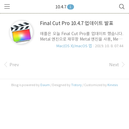
10.4.7
1
Final Cut Pro 10.4.7 업데이트 발표
애플은 오늘 Final Cut Pro를 업데이트 했습니다.
Metal 엔진으로 재무장 Metal 엔진을 사용, Metal
호환 Mac에서 내보내기를 포함, 15인치
Mac(OS X)/macOS 앱
2019. 10. 8. 07:44
MacBook Pro에서는 최대 20%, iMac Pro에서
는 최대 35% 수진의 성능이 향상되었습니다.
Motion 5.4.4, Compressor 4.4.5 도 Metal 엔진
Prev
Next
으로 리플레쉬 되었습니다. Catalina Sidecar 지원
최신 macOS Catalina 10.15에서 사용 시, iPad를
보조 터치 및 Apple Pencil 사용가능한 Sidecar를
지원, 보다 효율적인 편집 환경을 구축할 수 있습니
Blog is powered by
Daum
/ Designed by
Tistory
/ Customized by
Kinesis
다. sidecar를 사용할 수 있는 iPad는 아래와 같습
니다. Apple Pencil 1세대 지원 모델 - iPad Ai..