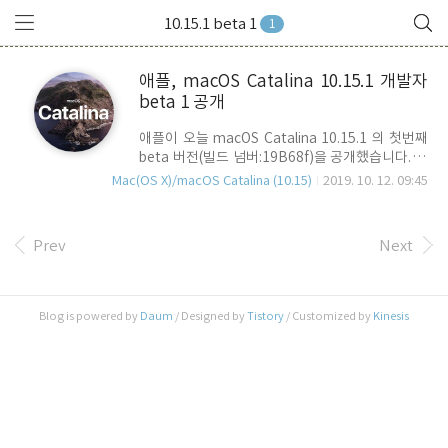
10.15.1 beta 1
1
애플, macOS Catalina 10.15.1 개발자
beta 1 공개
애플이 오늘 macOS Catalina 10.15.1 의 첫번째
beta 버전(빌드 넘버:19B68f)을 공개했습니다. 릴
리즈 노트를 보면 변경된 사항은 다음과 같습니다. -
Mac(OS X)/macOS Catalina (10.15)
2019. 10. 12. 09:45
AMD Navi RDNA 아키텍처 eGPU 지원. - 사진 앱,
"모든 사진" 보기 에서 즐겨찾기, 편집, 사진, 비디
오 또는 키워드별로 필터링 할 수 있음. - 사진 앱, 보
Prev
Next
기 > 메타데이터 > 제목 메뉴를 통해 "모든 사진" 보
기에서 제목과 파일 이름 표시. - iOS 13.2 beta 수
준의 Siri 관련 보안성 강화 메뉴가 macOS
Catalina에도 동일하게 추가. - iOS 13.2 beta 와
Blog is powered by
Daum
/ Designed by
Tistory
/ Customized by
Kinesis
동일한 새로운 emoji 세트 추가 사진앱 기능과 관
련된 것은 이미 10.15에서도 구현되어 있는 기능이
었지만, "모든 사진"..