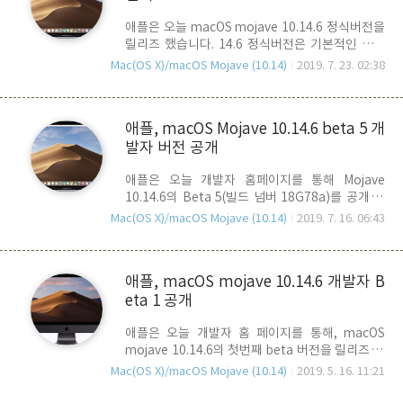
용을 포함하고 있는 패키지이며, Combo Update
애플은 오늘 macOS mojave 10.14.6 정식버전을
는 10.14 초기 버전부터 10.14.6까지의 수정내용
릴리즈 했습니다. 14.6 정식버전은 기본적인 버그
을 누적한 업데이트 패키지 입니다. 필요하신 분들
및 보안 수정내용을 포함하여, Smart TV 연동을
은 검토하시기 바랍니다.
Mac(OS X)/macOS Mojave (10.14)
2019. 7. 23. 02:38
위한 AirPlay 2 지원 기능이 포함되어 있으며, SMB
파일 공유 안정성 향성, Apple News+, Fusion
Drive를 사용하는 iMac, Mac mini를 위한 새로운
애플, macOS Mojave 10.14.6 beta 5 개
Boot Camp 파티션 생성과 관련된 버그 등이 수정
발자 버전 공개
되었습니다. macOS Mojave 10.14는 2018년 9월
최초 10.14 버즌을 릴리즈 했으며, 2개월 전인 지난
애플은 오늘 개발자 홈페이지를 통해 Mojave
5월 14일 10.14.5버전을 릴리즈 했었습니다. 이번
10.14.6의 Beta 5(빌드 넘버 18G78a)를 공개 했
10.14.6 정식버전이 릴리즈 됨으로써, 10.14
습니다. 새로운 기능 추가는 없고 내부적인 버그 수
Mojave 버전은 일단락 되고, 올 가을 출시 예정인
Mac(OS X)/macOS Mojave (10.14)
2019. 7. 16. 06:43
정과 안정성 향상에 초점이 맞춰져 있으며, 곧 공개
macOS Catal..
베타도 릴리즈 될 것 같습니다.
애플, macOS mojave 10.14.6 개발자 B
eta 1 공개
애플은 오늘 개발자 홈 페이지를 통해, macOS
mojave 10.14.6의 첫번째 beta 버전을 릴리즈 했
습니다. WWDC 2019가 얼마남지 않았고, 하루 전
Mac(OS X)/macOS Mojave (10.14)
2019. 5. 16. 11:21
인 어제 10.14.5 정식버전이 공개되어, 10.14 버전
을 마무리 하고, 10.15로 버전 업이 될 것이라고 예