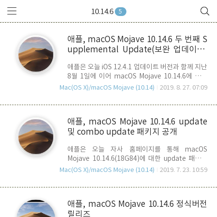
10.14.6
5
애플, macOS Mojave 10.14.6 두 번째 S
upplemental Update(보완 업데이트)
릴리즈
애플은 오늘 iOS 12.4.1 업데이트 버전과 함께 지난
8월 1일에 이어 macOS Mojave 10.14.6에 대한
두 번째 추가 업데이트(18G95) 패키지를 릴리즈
Mac(OS X)/macOS Mojave (10.14)
2019. 8. 27. 07:09
했습니다. 첫번째 추가 업데이트를 통해서도 개선
되지 않고 남아 있던 문제들을 해결하기 위한 것으
로 주요 수정 내용은 아래와 같습니다. - 특정
애플, macOS Mojave 10.14.6 update
MacBook/MacBook Pro 모델에서 잠자기 중에
및 combo update 패키지 공개
노트북이 종료되버리는 문제점을 해결. - 대용량 파
일 작업시 성능이 급격히 저하 될 수 있는 문제점을
애플은 오늘 자사 홈페이지를 통해 macOS
수정. - Pages, Keynote, Numbers, iMovie,
Mojave 10.14.6(18G84)에 대한 update 패키지
GarageBand가 업데이트되지 않는 문제를 해결.
및 combo update 패키지를 발표 했습니다. 다운
특별히 주목할만한 점은 두 번째 대용팡 파일 작업
Mac(OS X)/macOS Mojave (10.14)
2019. 7. 23. 10:59
로드 링크 : macOS Mojave 10.14.6 Update
시 성능이 급격히 저하될 수 있는 문제점을 해결한
(2.67GB) - 시스템 요구사항 10.14.5 다운로드 링
것인데, 이는 ..
크 : macOS Mojave 10.14.6 Combo Update
애플, macOS Mojave 10.14.6 정식버전
(3.37GB) - 시스템 요구사항 10.14 이 후 10.14.6
릴리즈
Update는 지난 번 릴리즈인 10.14.5 이 후 수정내