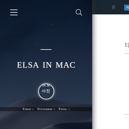
(curren
홈
AI
elsa in mac
Today : Yesterday : Total :