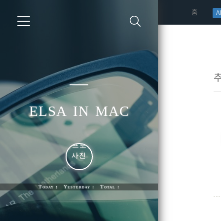
(curren
홈
AI
elsa in mac
Today : Yesterday : Total :