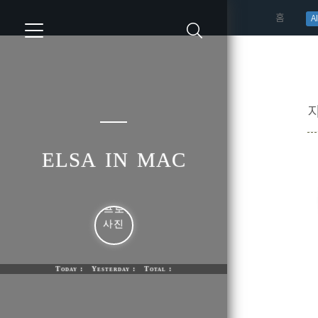
(curren
홈
AI
elsa in mac
Today : Yesterday : Total :