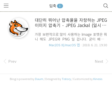
입축
1
대단히 뛰어난 압축율을 자랑하는 JPEG
이미지 압축기 - JPEG Jackal (일시 무
료)
가장 보편적으로 많이 사용하는 Image 포멧은 뭐
니 해도 JPEG와 PNG 일 겁니다. 굳이 배경에
Transparent 요소가 없다면 PNG 보다 JPEG가
Mac(OS X)/macOS 앱
2018. 6. 21. 19:30
보다 효율적이죠.. 퀄리티와 압축율 가운데 저울질
을 할 수 있으니까요.. Mac에서 Social Network나
Blog등에 사진이나 이미지를 많이 올리는 분들에
Prev
Next
게는 늘 품질과 Image의 용량 사이에서 살짝 고민
을 하게 됩니다. 특별한 압축 알고리즘을 사용하여
JPEG의 사이즈를 거의 1/4 수준으로 줄일 수 있는
JPEG Jackal이 Mac App Store 일시 무료로 전환
Blog is powered by
Daum
/ Designed by
Tistory
/ Customized by
Kinesis
배포 중입니다. Mac App Store : JPEG Jackal 링
크 위의 스샷을 보시면 바탕화면을 스크린 샷으로
찍은 JPEG 이미지의 정보 입니다. 4386x24..