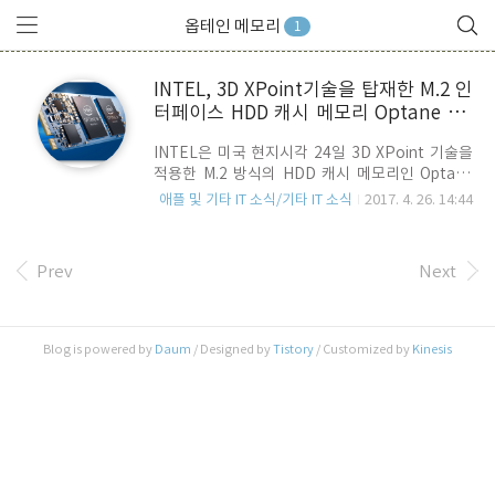
옵테인 메모리
1
INTEL, 3D XPoint기술을 탑재한 M.2 인
터페이스 HDD 캐시 메모리 Optane Me
mory 출시
INTEL은 미국 현지시각 24일 3D XPoint 기술을
적용한 M.2 방식의 HDD 캐시 메모리인 Optane
Memory를 출시 했습니다. 이번에 출시한 제품은
애플 및 기타 IT 소식/기타 IT 소식
2017. 4. 26. 14:44
용량별로 2가지로 구분되는데, 16GB 모델은 44달
러(MSRP), 32GB 모델은 77달러 입니다. 최근 PC
환경의 트랜드는 느리고 열을 많이 발생시키는
Prev
Next
HDD 대신 SDD를 기본으로 사용하는 것이지만, 여
전히 고용량이 필요한 사용자들에게 HDD를 대치
할 만한 대안은 많지 않습니다. 이 제품은 PC의 저
장장치를 HDD에서 SDD로 대처하는 개념이 아닌,
Blog is powered by
Daum
/ Designed by
Tistory
/ Customized by
Kinesis
대용량 HDD를 사용하는 환경에서 보다 빠르고 낮
은 Latency로 HDD를 사용할 수 있도록 해주는
Storage 캐시 메모리 입니다. INTEL의 발표한 성
능지표를 보면, 전반적인 시..