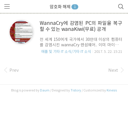
암호화 해제
1
WannaCry에 감염된 PC의 파일을 복구
할 수 있는 wanaKiwi(무료) 공개
전 세계 150여개 국가에서 30만대 이상의 컴퓨터
를 감염시킨 wannaCry 렌섬웨어.. 이미 마이크로
소프트사에서 보안 패치를 공개하고 있지만, 미처
애플 및 기타 IT 소식/기타 IT 소식
2017. 5. 22. 15:21
조치하기 전에 감염이 되었다면, 프랑스의 보안 전
문가인 Benjamin Delpy가 만들어 GitHub에 공개
한 wanaKiwi를 사용하여 WannaCry에 의해 암호
Prev
Next
화된 파일을 복구시킬 수 있습니다. 단, 이 프로그램
을 이용하여, 복구를 하려면 아래와 같은 전제 조건
이 필요 합니다. 1. wannaCry 에 감염되었음을 확
인한 직 후, PC를 재 부팅하지 않은 상태여야 함. 2.
Blog is powered by
Daum
/ Designed by
Tistory
/ Customized by
Kinesis
wannaCry 표시창의 남은 시간이 경과되지 않은
상태여야 함.만일 wannaCry에 감염이 되었고, 위
의 두 가지 전제조건이 충족된다면, 아래의
wanaKiwi.exe를 다..