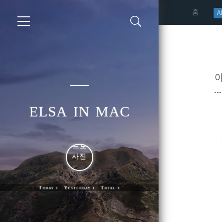
(curren
홈
AI
elsa in mac
Today : Yesterday : Total :