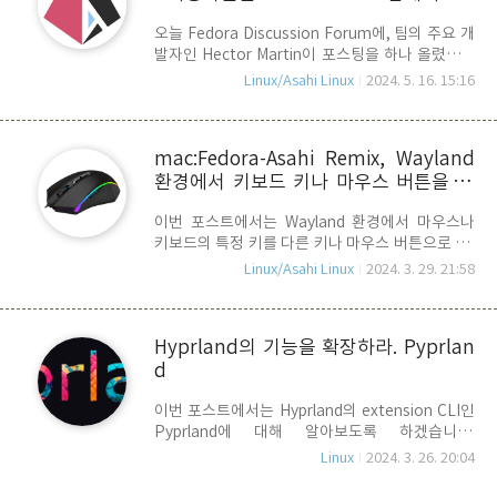
대한 내용입니다. 2022년 부터 논의되어 왔던,
유의 하세요.
오늘 Fedora Discussion Forum에, 팀의 주요 개
Apple의 M1/2 Aplle Silicon Chip에 대한
발자인 Hector Martin이 포스팅을 하나 올렸습니
SMC(System Management Controller) 드라이
다. 글의 요지는 macOS 14.5 업데이트 후, 일부 데
버가 마침내 Linux Kernel에 Merge 되었다는 소식
Linux/Asahi Linux
2024. 5. 16. 15:16
스크탑 mac(M2 mac mini/studio)에서 비디오 출
입..
력이 되지 않는 문제점이 발생했다는 보고가 올라
왔다는 것입니다. martin은 이것이 apple의 개선
mac:Fedora-Asahi Remix, Wayland
항목인지 아니면 버그인지 확실치 않으며, 현재 조
환경에서 키보드 키나 마우스 버튼을 다
사중이라고 합니다. 관련하여, 이것이 apple의 개
선사항에 해당되거나 버그 어느쪽이던 Asahi
른 키로 맵핑하는 방법
이번 포스트에서는 Wayland 환경에서 마우스나
Linux에서 후속 조치가 필요한 것이라면, 그 전에
키보드의 특정 키를 다른 키나 마우스 버튼으로 re-
부팅에 문제가 발생할 수도 있는 일이므로, 적어도
mapping 하는 방법을 알아 보도록 하겠습니다. 키
Asahi Linux를 사용하는 사용자들은 확실히 문제
Linux/Asahi Linux
2024. 3. 29. 21:58
보드나 마우스의 키를 remap 하는 방법은 여러가
점이 파악되기 전까지는 macOS 14.5 업데이트를
지가 있을 수 있습니다. shell script나 python에서
하지 말..
입력되는 키를 감지하고, 이를 다른 event로 바꿔
Hyprland의 기능을 확장하라. Pyprlan
치기하는 방법이 있는 반면, Linux 자체의 low
d
level에서 아예 해당 키의 출력 값을 바꾸는 방법이
있습니다. 전자를 high-level 방법이라고 한다면,
이번 포스트에서는 Hyprland의 extension CLI인
후자는 좀 더 low-level에서 처리하는 방법이라고
Pyprland에 대해 알아보도록 하겠습니다.
할 수 있습니다. high-level의 장점은 단순 키 맵이
Pyprland는 Hyprland WM(Window Manager)
아닌 하나의 키에 스트링을 assign 하는 등 보다 폭
Linux
2024. 3. 26. 20:04
기반에서 추갖거인 기능을 사용할 수 있는 Pyhton
넓고 다양한 맵핑을 할 수 있는 반면, key 입..
기반의 service 앱 이라고 할 수 있습니다. 1. 설치