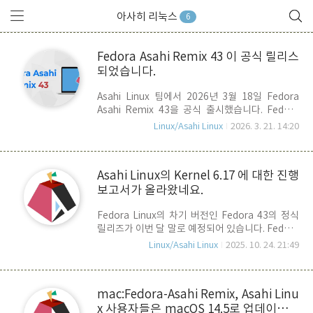
아사히 리눅스
6
Fedora Asahi Remix 43 이 공식 릴리스
되었습니다.
Asahi Linux 팀에서 2026년 3월 18일 Fedora
Asahi Remix 43을 공식 출시했습니다. Fedora
Linux 43이 공식으로 릴리스 된 것은 2025년 10월
Linux/Asahi Linux
2026. 3. 21. 14:20
이니 대략 5개월 정도 지연된 셈입니다.이번 43 버
전에서는 Mac Pro, M2 Pro/Max, MacBook의 내
장 마이크와 MacBook Pro 14/16 모델 내장 디스
Asahi Linux의 Kernel 6.17 에 대한 진행
플레이에 대한 120Hz 주사율 지원이 추가되었으
보고서가 올라왔네요.
며, KDE Plasma 4.6과 GNOME 49를 제공합니
다.M1/M2 Mac에 Fedora Asahi Remix 43을 처
Fedora Linux의 차기 버전인 Fedora 43의 정식
음 설치하려면 Mac에서 터미널을 열고, 아래 명령
릴리즈가 이번 달 말로 예정되어 있습니다. Fedora
을 실행하면 되는데, macOS 14.2(Sonoma) 이상
43은 Linux Kernel 6.17이 포함될 예정이지요.
이 설치된 mac이 필요합니다. curl
Linux/Asahi Linux
2025. 10. 24. 21:49
Asahi Linux도 해당일에 같이 업데이트 릴리즈가
https://fedora-..
있었으면 합니다. 오늘 25/10/24 일, 방금전에
Asahi Linux Blog에 Kernel 6.17 관련 진행 보고
mac:Fedora-Asahi Remix, Asahi Linu
서가 등록되었습니다. 간단히 어떤 내용인지 살펴
x 사용자들은 macOS 14.5로 업데이트를
봅시다. 우선, Linux Kernel에 대한 Upstream에