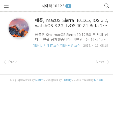
시에라 10.12.5
1
애플, macOS Sierra 10.12.5, IOS 3.2,
watchOS 3.2.2, tvOS 10.2.1 Beta 2 공
개
애플은 오늘 macOS Sierra 10.12.5의 두 번째 베
타 버전을 공개했습니다. 버전넘버는 16F54b. 개
발자 홈페이지에 올라온 Release Note가 IOS
애플 및 기타 IT 소식/애플 관련 소식
2017. 4. 11. 08:19
10.3.2 beta 2로 잘못 링크가 되어 내용을 확인할
수는 없습니다. 관리자 실수 인 것 같기는 한데, 특
별히 달라진 내용이 없기 때문에, 내부 버그 수정 수
Prev
Next
준으로 파악이 됩니다. IOS 3.2 beta
2(14F5075a), watchOS 3.2.2(14V5475a),
tvOS 10.2.1(14W5573a) beta 2 도 함께 릴리즈
되었는데요. IOS 3.2 beta 2의 경우에는 carPlay
Blog is powered by
Daum
/ Designed by
Tistory
/ Customized by
Kinesis
를 위한 새로운 SiriKit가 정상적으로 동작하지 않는
문제를 해결했고, 3rd-party VPN app들이 비 정
상적으로 동작하는 ..