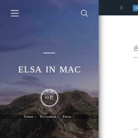
(curren
홈
AI
elsa in mac
Today : Yesterday : Total :