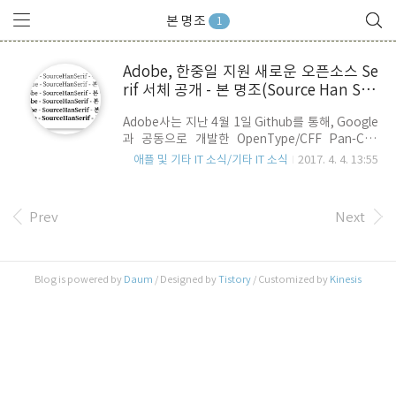
본 명조
1
Adobe, 한중일 지원 새로운 오픈소스 Se
rif 서체 공개 - 본 명조(Source Han Seri
f)
Adobe사는 지난 4월 1일 Github를 통해, Google
과 공동으로 개발한 OpenType/CFF Pan-CJK
font인 본 명조(SourceHanSerif) 글꼴을 공개 했
애플 및 기타 IT 소식/기타 IT 소식
2017. 4. 4. 13:55
습니다. 이번에 공개한 글꼴은 Serif 폰트의 일종으
로 한국어, 일본어, 중국어 간체, 중국어 번체 등을
지원하고 있고, 65,535개의 문자와 7개 단계의
Prev
Next
weight(ExtraLight Light, Regular, Medium,
Semi Bold, Bold, Heavy)를 지원합니다. Adobe
사는 이 글꼴이 모니터 디스플레이 출력용으로 최
적화 되어 있지만, 인쇄시에도 매우 아름다운 결과
Blog is powered by
Daum
/ Designed by
Tistory
/ Customized by
Kinesis
물을 얻을 수 있다고 합니다. 글꼴 개발에는
Sandoll Communications(한국), 이와타(일본),
Changzhou Sin..