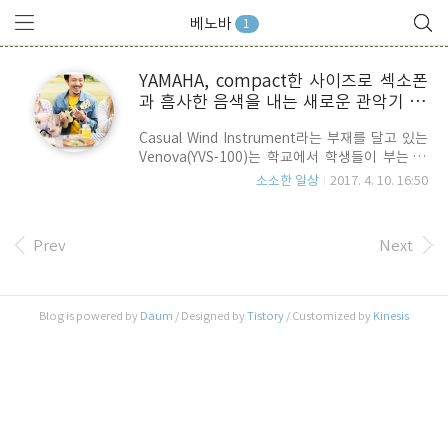
베노바
1
YAMAHA, compact한 사이즈로 섹소폰
과 흠사한 음색을 내는 새로운 관악기 Ve
nova 출시
Casual Wind Instrument라는 부재를 달고 있는
Venova(YVS-100)는 학교에서 학생들이 부는 피
리 정도의 짧은 길이를 갖고 있고, 매우 가벼운 소재
소소한 일상
2017. 4. 10. 16:50
를 하고 있지만, 섹스폰과 유사한 소리를 냅니다. 얼
핏 보기에는 전자악기처럼 보이지만, 실제로는 전
자악기가 아닙니다. 일단 유럽 시장서만 출시가 되
Prev
Next
었으며, 기타 지역의 출시는 아직 미정입니다. 재질
은 ABS수지로 섹소폰과 흡사한 마우스 피스를 갖
고 있으며, Body 길이는 46Cm, 무게는 단 180g,
가격도 착해서 98유로(약 12만원)이며, 음역은 2옥
Blog is powered by
Daum
/ Designed by
Tistory
/ Customized by
Kinesis
타브 입니다. 국내에도 출시가 되면, 하나 장만해 봐
야 겠네요.. 섹소폰을 불기에는 좀 부담스러우니..