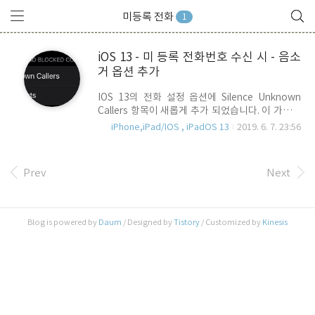
미등록 전화
1
iOS 13 - 미 등록 전화번호 수신 시 - 음소
거 옵션 추가
IOS 13의 전화 설정 옵션에 Silence Unknown
Callers 항목이 새롭게 추가 되었습니다. 이 가능은
주소록에 등록되지 않은 전화번호로 전화가 왔을
iPhone,iPad/IOS , iPadOS 13
2019. 6. 7. 23:56
경우, 전화벨이 울리지 않고 곧장 음성메일로 전환
시키는 기능 입니다. iOS 12까지는 전화벨이 울리
고 나중에 사용자가 판단 해당 스펨전화를 차단하
Prev
Next
는 사후대응 이였다면, 이 기능은 걸려오는 전화에
선제적으로 대응 할 수 있는 기능으로 매일같이 스
펨전화에 시달리는 분들에게는 좋은 기능이 될 것
같습니다. 이 기능은 iOS 13 정식버전에서 사용할
Blog is powered by
Daum
/ Designed by
Tistory
/ Customized by
Kinesis
수 있을 것으로 예상됩니다.