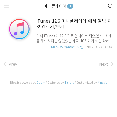
미니 플레이어
1
iTunes 12.6 미니플레이어 에서 앨범 재
킷 감추기/보기
어제 iTunes가 12.6으로 업데이트 되었었죠.. 소개
를 해드리지는 않았었는데요.. IOS 기기 또는 Apple
TV에서 대여한 영화를 다른 장치에서도 시청할 수
Mac(OS X)/macOS 팁
2017. 3. 23. 08:38
있도록 한 것이 주요 업데이트 내용이기에, 국내 사
용자들에게는 큰 매릿이 없는 업데이트 였기 때문
입니다. 오늘 확인을 해 보니, 이번 업데이트에서 미
Prev
Next
니 플레이어와 관련되어 UI 변경 사항이 있어 간략
하게 소개를 해 드립니다. 기존 iTunes에서는 미니
플레이어 UI에서 앨범 재킷이 좌측에 작게 표시가
되었었는데요.. 12.6으로 업데이트 되면서 앨범 재
Blog is powered by
Daum
/ Designed by
Tistory
/ Customized by
Kinesis
킷이 표시되지 않게 되었습니다. 대신, 위의 스샷에
서 보시는 바와 같이 볼륨 아이콘 옆의 "---" 아이콘
을 누르고, 제일 밑에 Hide MiniPlayer Large
Artwork 혹은 S..