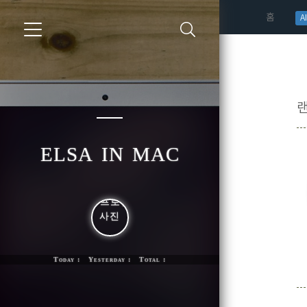
(curren
홈
AI
elsa in mac
Today : Yesterday : Total :