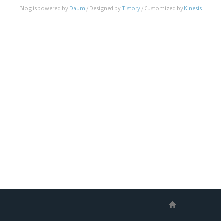
인 스마트폰은 갤럭시 노트 7이나, 아아폰 7이 아니
Blog is powered by
Daum
/ Designed by
Tistory
/ Customized by
Kinesis
라 가까운 나라 일본에서 올 12월 2일 NTT
Docomo를 통해 판매 예정인 후지쯔의 arrows
NX F-01J라는 안드로이드 스마트 폰 입니다. 가격
은 9만 3천엔(약 96만원), 크기는 5.5인치..