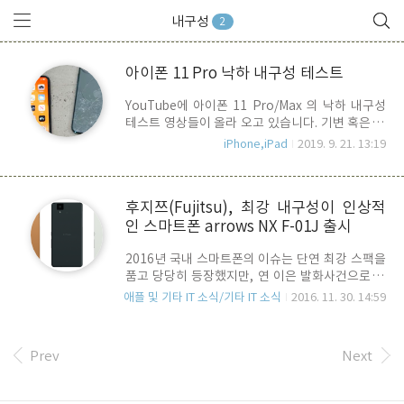
내구성
2
아이폰 11 Pro 낙하 내구성 테스트
YouTube에 아이폰 11 Pro/Max 의 낙하 내구성
테스트 영상들이 올라 오고 있습니다. 기변 혹은 신
규 구매를 염두해 두고 계시다면 한번쯤 봐줘야 합
iPhone,iPad
2019. 9. 21. 13:19
니다. ^^ 전체적으로는 탱크처럼 튼튼해 보입니다.
하지만 유리는 유리일수 밖에 없죠. 상황에 따라 바
닥의 재질에 따라 쉽게 손상될 수도 있다는 점 유의
후지쯔(Fujitsu), 최강 내구성이 인상적
해야 합니다. Apple Store 앞에서 하는 드롭 테스
인 스마트폰 arrows NX F-01J 출시
트.. 인상적입니다. 와~우.
2016년 국내 스마트폰의 이슈는 단연 최강 스팩을
품고 당당히 등장했지만, 연 이은 발화사건으로 짧
은 생을 마감한 삼성의 갤럭시 노트7, 그리고 듀얼
애플 및 기타 IT 소식/기타 IT 소식
2016. 11. 30. 14:59
랜즈와 제트블랙으로 대변되는 아이폰 7의 출시일
것입니다. 올 한 해 국내 소비자들 사이에서 가장 큰
관심을 끌었던 키워드를 정리해 보면, 홍채인식, 방
Prev
Next
수, 하이파이 오디오 지원, 듀얼 카메라 등일 텐데
요.. 생 뚱 맞을지는 모르지만, 저 개인적으 올 한 해
언론을 통해 접한 스마트폰 가운데 특별히 인상적