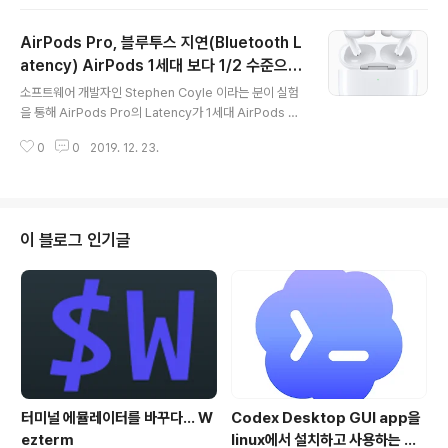
공홈에서 AirPods 주문 시, 아래 스샷과 같이 "무료로 새
기는 나만의 메시지"를 클릭하고 원하는 각인을 결정하면
AirPods Pro, 블루투스 지연(Bluetooth L
됩니다. 케이스에 새겨질 각인은 즉시 확인할 수 있습니다.
각인은 이모티콘과 택스트 둘 중 하나를 선택, 두 가지를 함
atency) AirPods 1세대 보다 1/2 수준으로
글 내용
께 넣을 수는 없습니다. AirPods가 선풍적인 인기를 구가
낮아
소프트웨어 개발자인 Stephen Coyle 이라는 분이 실험
하면서 각종 귀여운 케이스 커버를 씌우는 것이 트렌트이
을 통해 AirPods Pro의 Latency가 1세대 AirPods 및
기는 하지만, 커버를 사용하지 않을 분들이라면, 이렇게 각
기타 다른 무선 이어폰에 비해 현저히 낮은 성능을 보임을
인을 넣어서 자신만의 Identity를 부여하는 것도 괜찮..
0
0
2019. 12. 23.
확인했다는 소식입니다. 단순히 음악을 청취할 경우에는 la
tency가 큰 문제가 되지는 않지만, 동영상 감상 또는 게임
을 하거나 화면의 변화와 동기화된 사운드를 들을 경우, 무
선 전송에 따른 지연이 높으면 시차로 인한 불편함을 느낄
수 있게 됩니다. 이러한 문제점 때문에 무선 이어폰을 꺼리
이 블로그 인기글
는 분들도 계시죠. 따라서, Bluetooth latency도 무선 이
어폰의 성능을 비교하는 하나의 기준이 되는데요. latency
는 사용되는 Audio Codec 및 무선 방식에 큰 영향을 받
습니다. Stephen Coyle는 측..
터미널 에뮬레이터를 바꾸다... W
Codex Desktop GUI app을
ezterm
linux에서 설치하고 사용하는 방