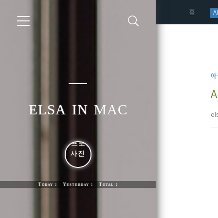
(curren
홈
AI
애
A
elsa in mac
el
Today : Yesterday : Total :