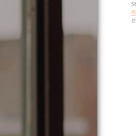
S
이
신