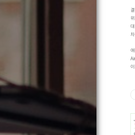
결
위
대
차
애
A
이
'