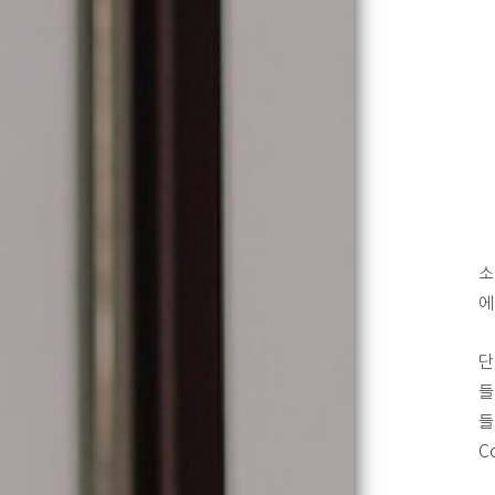
소
에
단
들
들
C