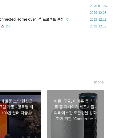
2020.01.06
2019.12.23
ected Home over IP" 프로젝트 결성
2019.12.19
(0)
릴리즈
2019.12.19
(0)
more
, 새로운 보안 현상금
애플, 구글, 아마존 등 스마
램 가동 - 항목별 최
트 홈 디바이스 제조사들 -
 100만 달러 지급
디바이스간 호환성을 강화
하기 위한 "Connected
Home over IP" 프로젝트
결성