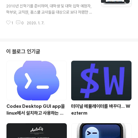
글 내용
러리 및 Apple.com/kr 그리고 Apple Instagram(@A
2010년 신학기를 준비하며, 대학생 및 대학 입학 예정자,
pple)에 개제 되게 되며, 디지털 켐페인, Apple Store 및
학부모, 교직원, 홈스쿨 교사들을 대상으로 보다 저렴한 가
옥외 광고판, 제 3자의 사진 전시회에 전시되는 영광을 얻
격으로 애플 기기 및 소프트웨어를 구입할 수 있는 Back t
게 됩니다. 야간모드 사..
1
0
2020. 1. 7.
o School 할인 이벤트를 오픈 했습니다. 이번 할인 행사
는 호주, 뉴질랜드, 브라질 및 한국을 대상으로 진행되는 이
벤트로 각 나라 별로 할인 옵션이 상이합니다. 할인 대상은
다음과 같습니다. MacBook Air, 13인치 MacBook Pr
o, 16인치 MacBook Pro, iMac, iMac Pro iPad Pro,
이 블로그 인기글
iPad Air, Apple Pencil, Smart Keyboard 할인 해택
은 다음과 같습니다. 제품 구매 시, AppleCare+ 옵션을
20% 활인된 금액으로 구매할 수 있습니다. Mac 제품 구
매..
Codex Desktop GUI app을
터미널 에뮬레이터를 바꾸다... W
linux에서 설치하고 사용하는 방
ezterm
법