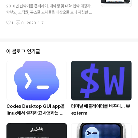
글 내용
러리 및 Apple.com/kr 그리고 Apple Instagram(@A
2010년 신학기를 준비하며, 대학생 및 대학 입학 예정자,
pple)에 개제 되게 되며, 디지털 켐페인, Apple Store 및
학부모, 교직원, 홈스쿨 교사들을 대상으로 보다 저렴한 가
옥외 광고판, 제 3자의 사진 전시회에 전시되는 영광을 얻
격으로 애플 기기 및 소프트웨어를 구입할 수 있는 Back t
게 됩니다. 야간모드 사..
1
0
2020. 1. 7.
o School 할인 이벤트를 오픈 했습니다. 이번 할인 행사
는 호주, 뉴질랜드, 브라질 및 한국을 대상으로 진행되는 이
벤트로 각 나라 별로 할인 옵션이 상이합니다. 할인 대상은
다음과 같습니다. MacBook Air, 13인치 MacBook Pr
o, 16인치 MacBook Pro, iMac, iMac Pro iPad Pro,
이 블로그 인기글
iPad Air, Apple Pencil, Smart Keyboard 할인 해택
은 다음과 같습니다. 제품 구매 시, AppleCare+ 옵션을
20% 활인된 금액으로 구매할 수 있습니다. Mac 제품 구
매..
Codex Desktop GUI app을
터미널 에뮬레이터를 바꾸다... W
linux에서 설치하고 사용하는 방
ezterm
법