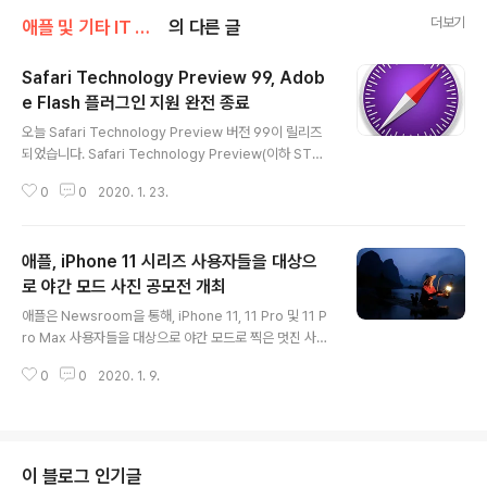
더보기
애플 및 기타 IT 소식/애플 관련 소식
의 다른 글
Safari Technology Preview 99, Adob
e Flash 플러그인 지원 완전 종료
글 내용
오늘 Safari Technology Preview 버전 99이 릴리즈
되었습니다. Safari Technology Preview(이하 STP)
는 Safari의 차기 시험용 버전으로, STP에 반영된 최신기
0
0
2020. 1. 23.
술과 기능들 중 일부는 향 후 Safari 정식버전에 반영되게
됩니다. 오늘 릴리즈된 버전 99에서 가장 눈에 띄는 부분
은 바로 Adobe FlashPlayer의 지원을 완전히 배제 했
애플, iPhone 11 시리즈 사용자들을 대상으
다는 점입니다. 현재 Safari 최신버전의 경우 Adobe Fla
shPlayer 플러그인을 지원하기는 하지만, Flash 페이지
로 야간 모드 사진 공모전 개최
글 내용
로딩시 기본 Off 모드로 설정이 되며, 사용자의 설정에 의
애플은 Newsroom을 통해, iPhone 11, 11 Pro 및 11 P
해 활성화 시킬 수 있도록 되어 있는데요 STP 99 에서는
ro Max 사용자들을 대상으로 야간 모드로 찍은 멋진 사진
아예 원천적으로 FlashPlayer를 지원하지 않습니다. 위
을 등록, 최고의 사진을 뽑는 나이트 샷 시잔 챌린지를 개최
의 스샷에서..
0
0
2020. 1. 9.
한다고 공지 했습니다. 이번 챌린지는 위에 언급했듯이 iPh
one 11 라인업 모델을 소유한 사용자가 대상이며, 1월 29
일까지 등록하면 됩니다. 등록된 사진들은 엄선된 심사위
원들로 구성된 패널들이 심사를 통해 3월 4일 5개의 사진
을 선정하게 됩니다. 수상작들은 Apple Newsroom 겔
이 블로그 인기글