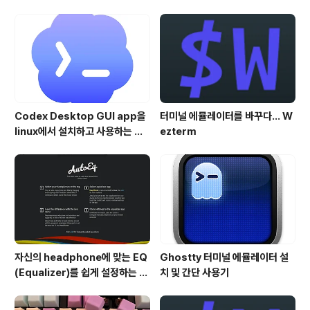
러리 및 Apple.com/kr 그리고 Apple Instagram(@A
pple)에 개제 되게 되며, 디지털 켐페인, Apple Store 및
옥외 광고판, 제 3자의 사진 전시회에 전시되는 영광을 얻
게 됩니다. 야간모드 사..
Codex Desktop GUI app을
터미널 에뮬레이터를 바꾸다... W
linux에서 설치하고 사용하는 방
ezterm
법
자신의 headphone에 맞는 EQ
Ghostty 터미널 에뮬레이터 설
(Equalizer)를 쉽게 설정하는 방
치 및 간단 사용기
법 - AutoEQ