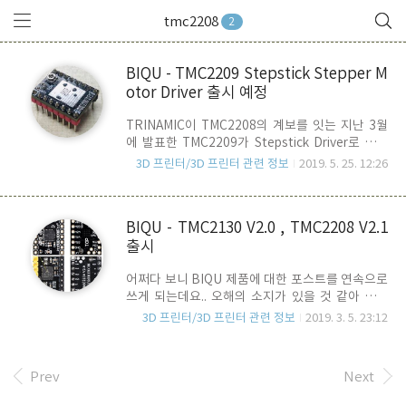
tmc2208
2
BIQU - TMC2209 Stepstick Stepper M
otor Driver 출시 예정
TRINAMIC이 TMC2208의 계보를 잇는 지난 3월
에 발표한 TMC2209가 Stepstick Driver로 출시
될 예정 입니다. 첫 주자는 BIQU가 될 것 같네요. 아
3D 프린터/3D 프린터 관련 정보
2019. 5. 25. 12:26
직은 Store에 등록된 것은 아니고 곧 판매를 개시
할 것으로 보여 집니다. TMC2209는 이름에서 알
수 있듯이 TMC2208의 업그레이드 버전 IC 입니
BIQU - TMC2130 V2.0 , TMC2208 V2.1
다. UART Interface를 사용하고 있으며, 최대
출시
Motor Current를 2A RMS까지 지원할 수 있고,
TMC2208과 TMC2130의 장점을 모두 하나로 모
어쩌다 보니 BIQU 제품에 대한 포스트를 연속으로
은 IC라고 볼 수 있는데요, TMC2208의
쓰게 되는데요.. 오해의 소지가 있을 것 같아 우선
MicroPlayer, SpreedCycle, SthealthChop2 에
말씀드리면, 저는 개인적으로 BIQU와 아무런 관련
TMC2130의 CoolStep, short ditection,
3D 프린터/3D 프린터 관련 정보
2019. 3. 5. 23:12
이 없습니다. ^^ 굳이 이 제품을 소개하는 이유는
StallGuard ..
중국발 SilentStepStick Clone Driver 중에서 나
름 가성비가 좋기 때문입니다. 현재
Prev
Next
AE(Aliexpress)에서 구매가능한 Driver는
Makerbase, BIQU, FYSETC , IdeaFormer 등등