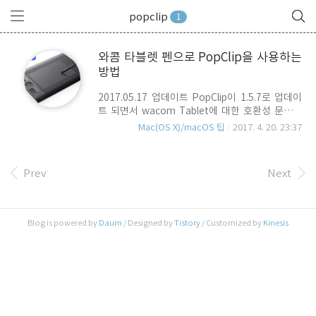
popclip
1
와콤 타블렛 펜으로 PopClip을 사용하는
방법
2017.05.17 업데이트 PopClip이 1.5.7로 업데이
트 되면서 wacom Tablet에 대한 호환성 문제가
해결되었습니다. Wacom Table 사용자 분 중에,
Mac(OS X)/macOS 팁
2017. 4. 20. 23:37
PopClip의 기능이 원할하지 않으신 분은 PopClip
업데이트를 확인하시기 바랍니다. 아울러 아래의
본문 내용은 Automator를 이용한 생성하고,
Prev
Next
Wacom Table의 expressKey나 pen 기능과 연결
하는 방법으로 참고 하시기 바랍니다. 와콤 타블렛
이 지원하는 express key나 Grip Pen에 있는 두
개의 버튼으로 할 수 있는 일은 무궁무진 합니다.
Blog is powered by
Daum
/ Designed by
Tistory
/ Customized by
Kinesis
Wacom 타블렛 만의 또 하나의 강점이기도 하죠..
물론 다른 기업의 타블렛들도 이와 유사한 인터페
이스를 지원하기는 하지만, 와큼 만큼 광범위한 동
작을 지원하..