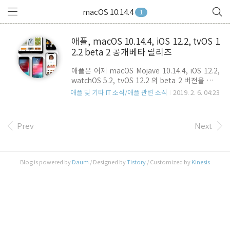
macOS 10.14.4
1
애플, macOS 10.14.4, iOS 12.2, tvOS 1
2.2 beta 2 공개베타 릴리즈
애플은 어제 macOS Mojave 10.14.4, iOS 12.2,
watchOS 5.2, tvOS 12.2 의 beta 2 버전을 개발
자들에게 공개한데 이어, 오늘 Public Beta를 공개
애플 및 기타 IT 소식/애플 관련 소식
2019. 2. 6. 04:23
했습니다. IOS 12.2 버전 공개는 지역에 따라 다소
공개 시간이 다를 수 있습니다. macOS 14.4 버전
은 Safari Web Page에 대한 CSS Dark Mode 지
Prev
Next
원과 Password AutoFill에 대한 Touch ID 지원
이 가장 눈에 띄는 업데이트 항목이구요. iOS 12.2
의 경우에는 3rd-party 스마트 TV의 Airplay 2 지
원에 따른 연동기능 추가, 메시지와 FaceTime에
Blog is powered by
Daum
/ Designed by
Tistory
/ Customized by
Kinesis
서 사용할 수 있는 Animoji에 기린, 상어, 맷돼지,
올빼미 등이 새롭게 추가된 점. 그리고,..