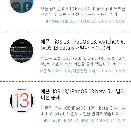
지에 위에 보는 바와 같이 캘린더 앱 아이콘이 10일
오늘 공개된 iOS 13 Beta 6에 Dark/Light 모드를
(화요일)로 표시되어 있다는 것으로, 루머는 이것이
전환할 수 있는 제어센터 버튼이 새롭게 추가되었
오는 9월 10일 (한국시각 9월 11일, 수요일) iOS
습니다.
13의 정식버전이 출시되는 날을 의미한다고 보는
iPhone,iPad/IOS , iPadOS 13
2019. 8. 8. 03:30
것 입니다. 즉, iOS 13의 정식 릴리즈는 차기 아이폰
인 iPhone 11의 공개..
애플 - iOS 13, iPadOS 13, watchOS 6,
tvOS 13 beta 6 개발자 버전 공개
애플은 오늘 iOS , iPadOS, watchOS, tvOS 13의
6번째 개발자 베타 버전을 공개 했습니다. 버그 수
정 및 성능 항상.. Release Note 상으로는 이전
애플 및 기타 IT 소식/애플 관련 소식
2019. 8. 8. 03:15
Beta 5와 비교, 달라진 점은 찾아 볼 수 없습니다.
이미 개발자 beta 버전을 설치, 사용하고 계신 분들
은 OTA를 통해 업데이트 하시면 되며, 공개 베타는
애플, iOS 13/ iPadOS 13 beta 5 개발자
빠르면 내일, 늦어도 이번 주 안으로 공개 될 것으로
버전 공개
예상 됩니다 . Beta 6와 관련된 새로운 정보가 입수
되면.. 다시 알려 드리도록 하겠습니다.
애플은 오늘 iOS/iPadOS 13의 beta 5(빌드넘
버:17A5547d) 개발자 버전을 릴리즈 했습니다. 이
번 beta 5의 변경사항을 간략히 정리해 봅니다. -
iPhone,iPad/IOS , iPadOS 13
2019. 7. 30. 12:42
watchOS 6 beta를 업그레이드 한다면, iOS 13
beta를 먼저 업그레이드 해야 함. - iCloud Back