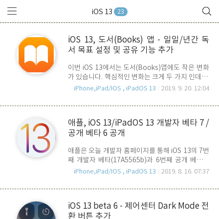
iOS 13
23
iOS 13, 도서(Books) 앱 - 일일/년간 독
서 목표 설정 및 공유 기능 추가
이번 iOS 13에서는 도서(Books)앱에도 작은 변화
가 있습니다. 핵심적인 변화는 크게 두 가지 인데요.
바로 "독서 목표" 기능과 "목표달성 SNS 공유" 기
iPhone,iPad/IOS , iPadOS 13
2019. 9. 20. 12:04
능 입니다. 도서앱을 실행하면, 아래와 같이 홈 화면
이 변경된 것을 확인할 수 있습니다. 제일 상단에는
현재 읽고 있는 책의 스샷 이미지가 들어 갑니다. 위
애플, iOS 13/iPadOS 13 개발자 베타 7 /
의 이미지에서는 아직 읽고 있는 책이 없기 때문에
공개 베타 6 공개
안내 문구가 대신하고 있는 것을 알 수 있습니다. 북
스토어와 오디오북 검색 버튼이 놓여 있는데 이건
애플은 오늘 개발자 홈페이지를 통해 iOS 13의 7번
최초 실행의 경우에만 나타나고 책을 읽으면 나타
째 개발자 베타(17A5565b)과 6번째 공개 베타버
나지 않습니다. 북 스토어 검색은 화면 하단의 북스
전을 동시에 공개 했습니다. 개발자 버전과 공개 베
토어 아이콘을 사용하면 됩니다. 메인 화면 가장 하
iPhone,iPad/IOS , iPadOS 13
2019. 8. 16. 07:37
타버전을 동시에 릴리즈 했다는 것은 그 만큼 완성
단에는 독서 목표와 관련된 그래프가 놓여 있습니
도가 높아지고, 정식버전의 출시가 멀지 않았다는
다. 목표 그래프를 터치하면, 아래와 같이 하루 일..
것을 의미합니다. 흥미로운 루머 중 하나는 iOS 13
iOS 13 beta 6 - 제어센터 Dark Mode 전
/ iPadOS 13 개발자 베타 7을 처음 기기에 업데이
환 버튼 추가
트 할 때 표시되는 안내 페이지에 사용될 내부 이미