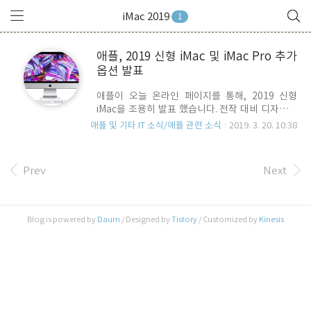
iMac 2019
1
애플, 2019 신형 iMac 및 iMac Pro 추가
옵션 발표
애플이 오늘 온라인 페이지를 통해, 2019 신형
iMac을 조용히 발표 했습니다. 전작 대비 디자인이
나 새로운 기능이 추가된 것은 아니고, 단지 성능을
애플 및 기타 IT 소식/애플 관련 소식
2019. 3. 20. 10:38
끌어올린 Upgrade 입니다. 21.5인치 모델은 8세
대 인텔 4 Core 프로세스를 탑재했으며, 옵션으로
6 Core 프로세서를 선택할 수 있고. 27인치 모델은
Prev
Next
9세대(Coffee Lake) 6 Core 및 8 Core 프로세서
를 지원하며, 최고 옵션인 3.6GHz 장착 시, 전작 대
비 2.4배의 성능을 낼 수 있습니다. iMac Pro와 차
별을 두기 위해 T2 chip을 넣지는 않았습니다. 한국
Blog is powered by
Daum
/ Designed by
Tistory
/ Customized by
Kinesis
공홈에 올라온 가격은 아래와 같습니다. 주의해서
볼 점은 모든 모델의 기본 옵션이 5400 rpm HDD
혹은 Fusion Drive라는 점 입니다. S..