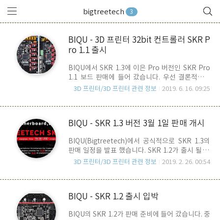
bigtreetech
3
BIQU - 3D 프린터 32bit 컨트롤러 SKR P
ro 1.1 출시
BIQU에서 SKR 1.3에 이은 Pro 버전인 SKR Pro
1.1 보드 판매에 들어 갔습니다. 우선 결론적으로
SKR 1.3과의 가격을 비교해 보면, 18.96달러 vs
3D 프린터/3D 프린터 관련 정보
2019. 6. 16. 09:25
46.68달러로 대략 2.5배 더 비쌉니다. 이러한 가격
차이를 가질 만큼 충분히 Pro로써의 자격을 가지고
있는지가 관건이 될 것입니다. 위의 스샷은 BIQU에
BIQU - SKR 1.3 버전 3월 1일 판매 개시
서 제시한 SKR 1.3과 PRO 1.1고의 비교 테이블 입
니다. 우선 MCU가 LPC1768에서 STM32F407로
BIQU(Bigtreetech)에서 공식적으로 SKR 1.3의
변경이 되었습니다. 같은 32bit Processor이지만,
판매 일정을 발표 했습니다. SKR 1.2가 출시 될 것
체급이 다른 Chip 이죠. LPC1768은 ARM사의
이라고 예상했었는데, 1.2는 내부 Debugging 버전
Cortex-M3 기반이고, STM32F407은 Cortex-
3D 프린터/3D 프린터 관련 정보
2019. 2. 26. 00:54
으로 건너뛰고 곧바로 1.3으로 출시를 합니다. (그
M4 기반입니다. 둘 간의 가장 큰 차이점은
와중에 공지에 오타가 있네요.. 굵은 타이틀과 아래
FPU(Floating Point Uni..
내용에 적힌 AE, Amazon 가격이 서로 바뀌어 있
BIQU - SKR 1.2 출시 입박
다는.. >
BIQU의 SKR 1.2가 판매 준비에 들어 갔습니다. 중