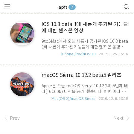
apfs
2
IOS 10.3 beta 1에 새롭게 추가된 기능들
에 대한 핸즈온 영상
9to5Mac에서 오늘 새롭게 공개된 IOS 10.3 beta
1에 새롭게 추가된 기능들에 대한 핸즈 온 동영상을
공개 했습니다. 간단히 정리를 해 보자면, 새로 추가
iPhone,iPad/IOS 10
2017. 1. 25. 15:18
된 주요 기능들은 다음과 같습니다.1. 나의 iPhone
찾기에 새로 "AirPods 찾기" 추가. 2. Safari 앱에
서 축소 제스쳐 설정 지원. 3. 설정 메뉴에 새로운 사
macOS Sierra 10.12.2 beta5 릴리즈
용자 보안 설정 항목 추가. 4. Apple이 개발한 새로
운 FIle System인 APFS(APple File System) 적
Apple은 오늘 macOS Sierra 10.12.2의 5번째 베
용. 5. Podcasts 앱에 대해 기존 음악 앱과 같은 위
타(16C60b) 버전을 공개 했습니다. 이번 베타 5에
젯 추가. 6. 앱 개발자가 앱에 대한 평가를 요청하는
서는 HFS+를 대치할 애플의 새로운 File System
설정 옵션 추가. 7. Carplay에서 마지막으로 사용된
Mac(OS X)/macOS Sierra
2016. 12. 6. 10:18
인 APFS가 업데이트 되었는데요, 오랫만에
3개의 응용 프로그램을 홈 화면으로 나가지 않고,
Release Note를 열어본 보람을 느끼게 하네요..
즉시 전환할 수..
Release Note에서는 APFS가 업데이트 되었기
Prev
Next
때문에 기존에 APFS로 포멧된 볼륨을 사용하고 있
다면 Data를 모두 백업 하고, 다시 format 할 것을
당부하고 있습니다. APFS 란.. APFS(Apple File