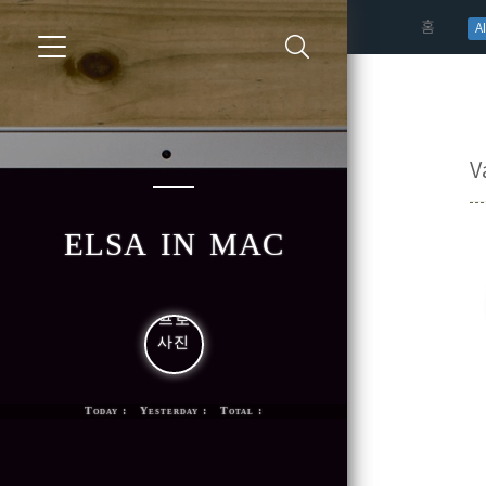
(curren
홈
AI
V
elsa in mac
Today : Yesterday : Total :