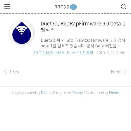
RRF 3.0
1
Duet3D, RepRapFirmware 3.0 beta 1
릴리즈
Duet3D 에서 오늘 RepRapFirmware 3.0 공식
beta 1를 릴리즈 했습니다. 공식 Beta 버전을 릴리
즈한 이유는 Duet 3 양산 보드 출시 및 배송과 맞추
3D 프린터/Duet3D - Duet 2 컨트롤러
2019. 9. 12. 21:58
기 위한 것으로 Duet 2 WiFI / Ethernet 보드 및
Duet Maestro 보드 사용자들도 사용할 수는 있지
만, 아직은 beta 버전이기 때문에 몇 가지 문제가
Prev
Next
발생할 수도 있습니다. RRF(RepRapFirmware)
3 는 기존 버전 2와 좀 설정 방식이 다르기 때문에,
단순히 펌웨어만 업데이트 해서는 안되고, RRF3에
맞게 Configuration을 다시 잡아줘야 합니다. 따라
Blog is powered by
Daum
/ Designed by
Tistory
/ Customized by
Kinesis
서, 향 후 3.0 버전으로 본젹적으로 전환하기 위한
사전 검토 및 테스트 수준에서 검토를 하는 것이 좋
을 듯 싶습니다. 첫번째 beta..