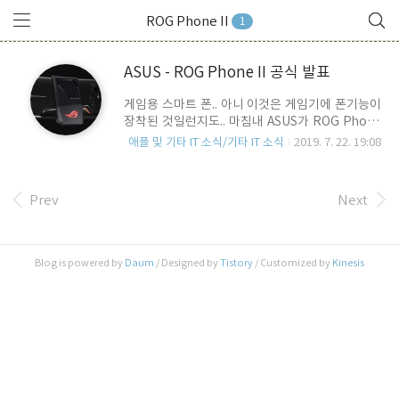
ROG Phone II
1
ASUS - ROG Phone II 공식 발표
게임용 스마트 폰.. 아니 이것은 게임기에 폰기능이
장착된 것일런지도.. 마침내 ASUS가 ROG Phone
II를 공식적 발표 했습니다. 사양.. 중요하죠?
애플 및 기타 IT 소식/기타 IT 소식
2019. 7. 22. 19:08
Snapdragon 855+ 네.. 855+를 탑재한 최초의 스
마트폰에 등극했습니다. 램은 12GB, 저장장치는
256/512 GB, 전면 카메라는 2400만 화소, 후면에
Prev
Next
는 f1.79 4800만 메인 카메라와 1300만 화소의 초
광각 카메라로 듀얼로 구성되어 있습니다. UFS 3.0
지원하고 4K 60fps 동영상 촬영을 지원합니다. 3.5
파이 이어폰단자를 지원하며, 전면 스테레오 스피
Blog is powered by
Daum
/ Designed by
Tistory
/ Customized by
Kinesis
커, 2개의 진동모터가 내장되어 좌우 버튼 터치 시
실감을 증폭시켜 줍니다. 여기서 또 한가지 중요한
것.. 배터리와 Display.. 배터리 용량은 6000mAh..