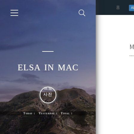
(curren
홈
AI
M
elsa in mac
Today : Yesterday : Total :