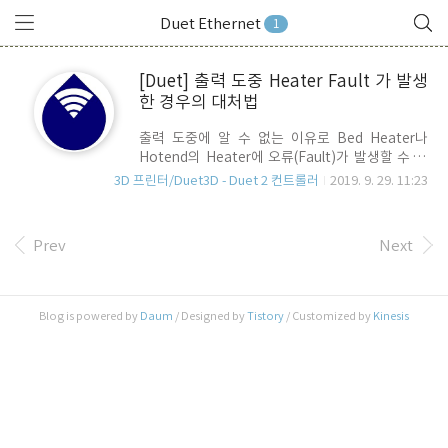
Duet Ethernet
1
[Duet] 출력 도중 Heater Fault 가 발생
한 경우의 대처법
출력 도중에 알 수 없는 이유로 Bed Heater나
Hotend의 Heater에 오류(Fault)가 발생할 수 있
습니다. 이 경우, RRF(RepRapFirmware)는 출력
3D 프린터/Duet3D - Duet 2 컨트롤러
2019. 9. 29. 11:23
을 멈추고, 자동으로 일시정지(Pause) 상태로 진
입하여, Pause.g 스크립트에 정의된 위치로 이동
하여 대기하게 됩니다. 이러한 경험을 처음 겪게 되
Prev
Next
면 몹시 당황하게 되는데, 이 때 출력을 망쳤다 생각
하지 마시고 신중하게 대처할 필요가 있습니다. 우
선, 잠시 자리를 비운 상태에서 이런 상황이 벌어졌
다면 3D프린터에 손을 대지 않습니다. 그대로 보전
Blog is powered by
Daum
/ Designed by
Tistory
/ Customized by
Kinesis
한 상태에서 Gcode Console 창을 열고, M562 명
령을 내려줍니다. M562 Gcode는 RRF와
Redeem 펌웨어에서만 지원하는 GCode 입니다.
P 옵션은 Heate..