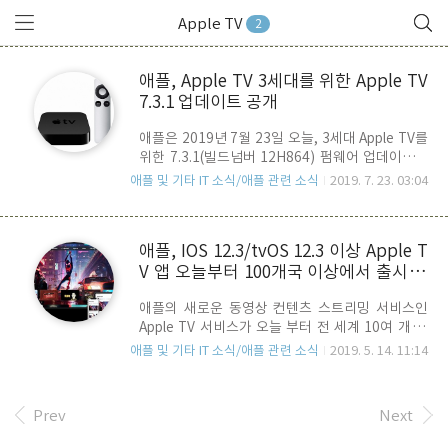
Apple TV
2
애플, Apple TV 3세대를 위한 Apple TV
7.3.1 업데이트 공개
애플은 2019년 7월 23일 오늘, 3세대 Apple TV를
위한 7.3.1(빌드넘버 12H864) 펌웨어 업데이트를
공개 했습니다. 지난 5월 7.3 업데이트 공개 후, 2달
애플 및 기타 IT 소식/애플 관련 소식
2019. 7. 23. 03:04
만의 업데이트로 일반적인 성능 및 안정성 향상으
로 보여 집니다. 해당 기기를 사용하고 계신분들은
참고 하시기 바랍니다.
애플, IOS 12.3/tvOS 12.3 이상 Apple T
V 앱 오늘부터 100개국 이상에서 출시, A
pple TV 서비스 개시, 삼성 스마트 TV도
애플의 새로운 동영상 컨텐츠 스트리밍 서비스인
지원
Apple TV 서비스가 오늘 부터 전 세계 10여 개 국
가에서 실시되며, Apple TV앱의 경우 100여개 국
애플 및 기타 IT 소식/애플 관련 소식
2019. 5. 14. 11:14
이상을 대상으로 사용가능 합니다. Apple TV 앱을
통한 스트리밍 채널을 이용하기 위해서는 전용 앱
인 Apple TV 앱을 사용해야 하며, iPhone, iPad,
Prev
Next
Aple TV 와 Samsung 스마트 TV를 이용할 수 있습
니다. IOS 기기들은 오늘 새로 릴리즈된 IOS