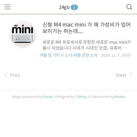
24gb
1
신형 M4 mac mini 가 꽤 가성비가 있어
보이기는 하는데....
새로운 M4 프로세서로 무장한 새로운 mac mini가
출시 되었습니다.시대가 시대인 만큼, 유튜버 분들
이 아주 상세하게 구성이나 성능분석 장/단점등을
애플 및 기타 IT 소식/애플 관련 소식
2024. 11. 7. 18:07
잘 설명하고 있고, 굳이 정적인 블로그에서 분석하
는 것은 의미가 없을 것 같습니다.기존 폼펙터 대비
굉장히 작아진 싸이즈에, 10 core CPU와 10core
Prev
Next
GPU로 무장을 했지요.. 기본형을 기준으로 전작 대
비 메모리가 8GB에서 16GB로 올라갔지만, 가격
은 기존 M2 버전 가격과 거의 같은 가격을 유지함
에 따라 얼핏보면 굉장히 가성비가 좋아 보입니
Blog is powered by
Daum
/ Designed by
Tistory
/ Customized by
Kinesis
다. 개인적으로도 이번 신형 mac mini를 보면서,
오랫만에 지름신이 강림하려 했답니다.최상급인
M4 Pro 버전을 제외하고, 위의 스샷을 보면 알 수
있듯이 M4 는 3가지 라인업이 준비되어 있습..