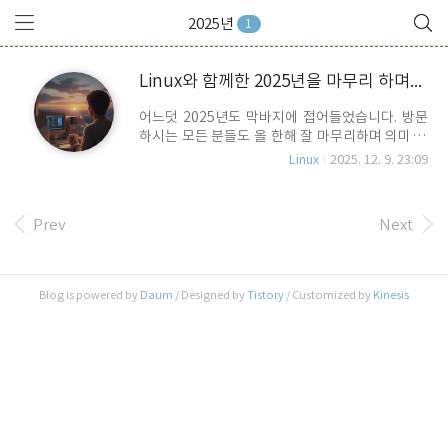
2025년
1
Linux와 함께한 2025년을 마무리 하며...
어느덧 2025년도 막바지에 접어들었습니다. 방문
하시는 모든 분들도 올 한해 잘 마무리하며 의미 있
는 한 해가 되었기를 기원합니다. 블로그 조회수가
Linux
2025. 12. 9. 23:09
마침내 100만이 넘었습니다. 와... 유명 유튜버나 인
플루엔서들의 올리는 영상하나 사진 하나의 하루
조회수 보다 작은 수치일 수도 있겠지만, 개인적으
Prev
Next
로는 그래도 올해 남긴 의미 중 하나입니다. 이번 포
스트에서는 Linux를 사용하면서 느낀 2025년 한
해를 되돌아 보고자 합니다. 2024년 마지막 날.. 정
말 가벼운 맘으로 사 놓고 잘 쓰지도 않던 mac
Blog is powered by
Daum
/ Designed by
Tistory
/ Customized by
Kinesis
mini에 Asahi Linux를 설치한 것이 나의 컴퓨터 환
경에 전환점이 되었습니다. 사실 직업이
Embedded Linux를 사용하는 것이었기에 Linux
자체가 생소한 영역은 아니었지만, ..