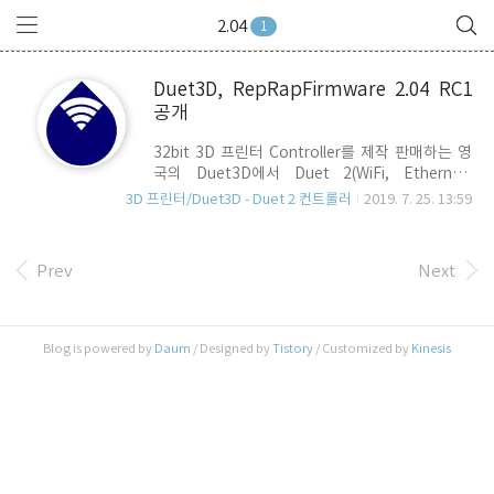
2.04
1
Duet3D, RepRapFirmware 2.04 RC1
공개
32bit 3D 프린터 Controller를 제작 판매하는 영
국의 Duet3D에서 Duet 2(WiFi, Ethernet,
Mestro) 용 RRF(RepRapFirmware) 2.04 RC1
3D 프린터/Duet3D - Duet 2 컨트롤러
2019. 7. 25. 13:59
을 새롭게 릴리즈 했습니다. 지난 7월 10일날 올라
왔는데, 제가 깜박 확인을 하지 못했었네요.
DuetWiFiServer 1.23, DuetWebControl (1.226
Prev
Next
, 2.00-RC6, 2.00-RC7)과 호환되며, 주요 업데이
트 내용은 아래와 같습니다. Mesh bed Probe :
G29 S0에서 P 파라미터 적용 중단 G29 S0에서
Bed Height Map 정보를 .csv 파일로 저장할 수 있
Blog is powered by
Daum
/ Designed by
Tistory
/ Customized by
Kinesis
는 P 파라미터를 더 이상 지원하지 않습니다. G29
Gcode의 S0는 Default 모드로, 생략하고 ..