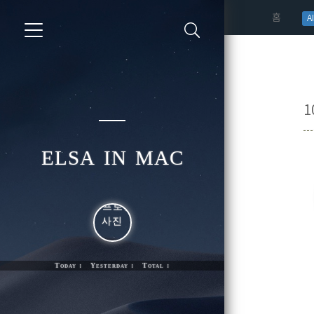
(curren
홈
AI
1
elsa in mac
Today : Yesterday : Total :