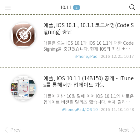
10.1.1
2
애플, IOS 10.1 , 10.1.1 코드서명(Code S
igning) 중단
애플은 오늘 IOS 10.1과 IOS 10.1.1에 대한 Code
Signing을 중단했습니다. 현재 IOS의 최신 버전은
10.2 이고, Beta 버전으로는 IOS 10.2.1 beta 2까
iPhone,iPad
2016. 12. 21. 10:17
지 진행이 되고 있죠. Code Signing이 중단되었다
는 것은 10.2에서 10.1 대로 다운 그레이드를 할 수
없다는 말이고, IOS 9를 사용하는 사용자가 업그레
애플, IOS 10.1.1 (14B150) 공개 - iTune
이드를 할 경우도 IOS 10.2로 밖에 할 수 없다는 말
s를 통해서만 업데이트 가능
이 됩니다. 현재 탈옥과 관련해서 IOS 10.1.1까지
비 공식적으로 탈옥이 되었다는 소식이 있기는 하
애플이 지난 10월 말에 이어 IOS 10.1.1의 새로운
지만, IOS 10.1.1까지 Code Signing이 중단되었으
업데이트 버전을 릴리즈 했습니다. 현재 릴리즈된
므로, 이제 발표를 한다해도 현재 IOS 10.1.1을 설
IOS의 최신 공식버전의 빌드넘버는 14B100 인데,
치하여 사용하고 있는 사용자들을 제외하고는 탈옥
iPhone,iPad/IOS 10
2016. 11. 10. 10:48
오늘 새로 업데이트된 10.1.1의 빌드넘버는
이 불가하게 된 것입니다..
14B150 입니다. 실제 개발자 홈페이지의 다운로드
섹션을 봐도, 위와 같이 오늘 업데이트가 된 것으로
Prev
Next
되어 있습니다. 특이한 점은 이것이 정상적인 업데
이트를 따르고 있지 않다는 점 입니다. 즉, 기존 최